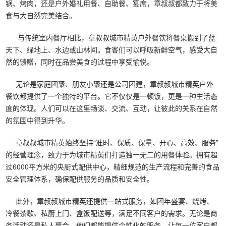
锅、烤肉，还是户外婚礼用餐、自助餐、宴席，章叔叔都致力于将美
食与大自然完美结合。
与传统室内餐厅相比，章叔叔城市精英户外餐饮将餐桌搬到了蓝
天下、绿地上、水边或山林间。食客们可以呼吸新鲜空气，感受大自
然的馈赠，同时在品尝美食的过程中享受愉悦。
无论是家庭团聚、朋友小聚还是公司团建，章叔叔城市精英户外
餐饮都提供了一个独特的平台。它不仅仅是一顿饭，更是一种生活态
度的体现。人们可以在这里畅谈、交流、互动，让彼此的关系在自然
的氛围中得到升华。
章叔叔城市精英始终坚持“准时、保质、保量、开心、高效、服务”
的经营理念，致力于为城市精英们打造独一无二的用餐体验。拥有超
过6000平方米的央厨式配供中心，精细规范的生产流程和完善的食品
安全管理体系，确保配供服务的品质和安全性。
此外，章叔叔城市精英还提供一站式服务，如团年盛宴、烧烤、
冷餐茶歇、私厨上门、盒饭配送等，满足不同客户的需求。无论是商
务活动还是私人聚会，他们都能提供个性化的服务，让每一位客户都